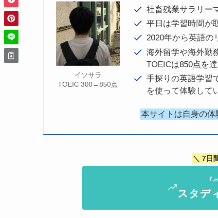
社畜残業サラリー
平日は学習時間が
2020年から英語
海外留学や海外勤務
TOEICは850点
イソサラ
手探りの英語学習
TOEIC 300→850点
を使って体験して
本サイトは自身の体
＼ 7日
『
スタデ