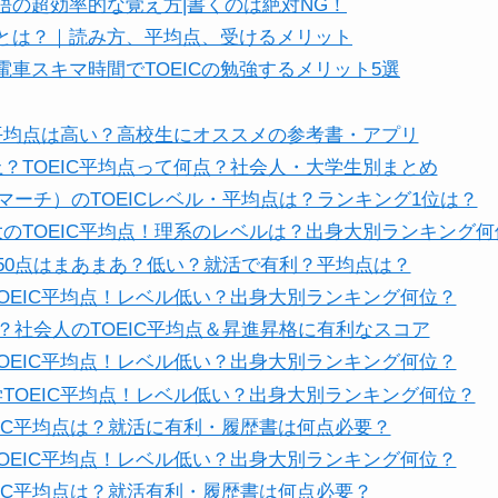
単語の超効率的な覚え方|書くのは絶対NG！
Cとは？｜読み方、平均点、受けるメリット
車スキマ時間でTOEICの勉強するメリット5選
C平均点は高い？高校生にオススメの参考書・アプリ
？TOEIC平均点って何点？社会人・大学生別まとめ
（マーチ）のTOEICレベル・平均点は？ランキング1位は？
のTOEIC平均点！理系のレベルは？出身大別ランキング何
C450点はまあまあ？低い？就活で有利？平均点は？
OEIC平均点！レベル低い？出身大別ランキング何位？
イ？社会人のTOEIC平均点＆昇進昇格に有利なスコア
OEIC平均点！レベル低い？出身大別ランキング何位？
TOEIC平均点！レベル低い？出身大別ランキング何位？
EIC平均点は？就活に有利・履歴書は何点必要？
OEIC平均点！レベル低い？出身大別ランキング何位？
EIC平均点は？就活有利・履歴書は何点必要？