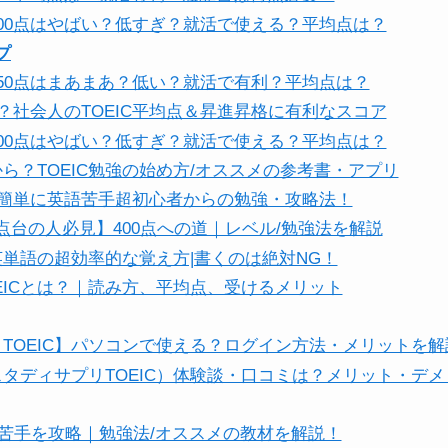
C400点はやばい？低すぎ？就活で使える？平均点は？
プ
C450点はまあまあ？低い？就活で有利？平均点は？
イ？社会人のTOEIC平均点＆昇進昇格に有利なスコア
C400点はやばい？低すぎ？就活で使える？平均点は？
ら？TOEIC勉強の始め方/オススメの参考書・アプリ
0点】簡単に英語苦手超初心者からの勉強・攻略法！
/300点台の人必見】400点への道｜レベル/勉強法を解説
C英単語の超効率的な覚え方|書くのは絶対NG！
EICとは？｜読み方、平均点、受けるメリット
TOEIC】パソコンで使える？ログイン方法・メリットを解
タディサプリTOEIC）体験談・口コミは？メリット・デ
rt3】苦手を攻略｜勉強法/オススメの教材を解説！