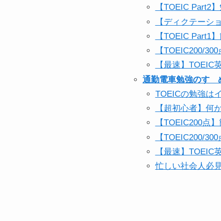
【TOEIC Pa
【ディクテーショ
【TOEIC Pa
【TOEIC200
【最速】TOEI
通勤電車勉強のすゝ
TOEICの勉強
【超初心者】何か
【TOEIC20
【TOEIC200
【最速】TOEI
忙しい社会人必見