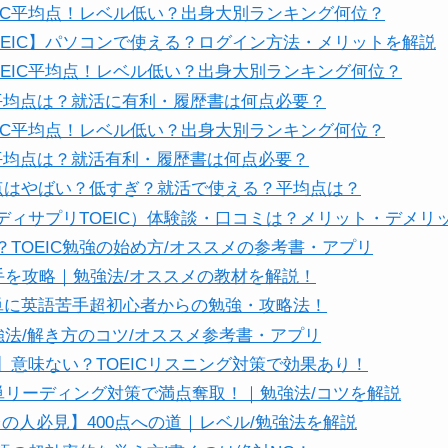
EIC平均点！レベル低い？出身大別ランキング何位？
OEIC】パソコンで使える？ログイン方法・メリットを解説
OEIC平均点！レベル低い？出身大別ランキング何位？
C平均点は？就活に有利・履歴書は何点必要？
EIC平均点！レベル低い？出身大別ランキング何位？
C平均点は？就活有利・履歴書は何点必要？
00点はやばい？低すぎ？就活で使える？平均点は？
ディサプリTOEIC）体験談・口コミは？メリット・デメリ
TOEIC勉強の始め方/オススメの参考書・アプリ
3】苦手を攻略｜勉強法/オススメの教材を解説！
】簡単に英語苦手超初心者からの勉強・攻略法！
2】勉強法/解き方のコツ/オススメ参考書・アプリ
】意味ない？TOEICリスニング対策で効果あり！
1】簡単リーディング対策で満点奪取！｜勉強法/コツを解説
00点台の人必見】400点への道｜レベル/勉強法を解説