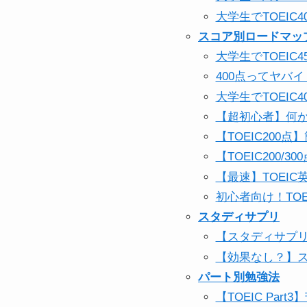
大学生でTOEI
スコア別ロードマッ
大学生でTOEI
400点ってヤバ
大学生でTOEI
【超初心者】何か
【TOEIC20
【TOEIC200
【最速】TOEI
初心者向け！TO
スタディサプリ
【スタディサプリ
【効果なし？】ス
パート別勉強法
【TOEIC Pa