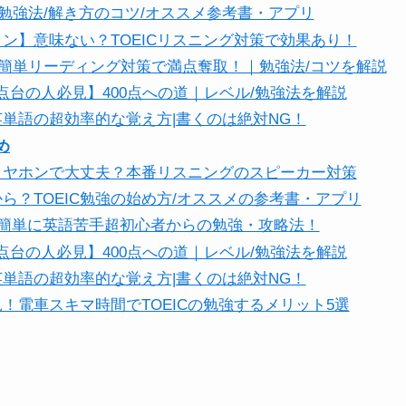
rt2】勉強法/解き方のコツ/オススメ参考書・アプリ
ン】意味ない？TOEICリスニング対策で効果あり！
rt1】簡単リーディング対策で満点奪取！｜勉強法/コツを解説
/300点台の人必見】400点への道｜レベル/勉強法を解説
C英単語の超効率的な覚え方|書くのは絶対NG！
め
はイヤホンで大丈夫？本番リスニングのスピーカー対策
ら？TOEIC勉強の始め方/オススメの参考書・アプリ
0点】簡単に英語苦手超初心者からの勉強・攻略法！
/300点台の人必見】400点への道｜レベル/勉強法を解説
C英単語の超効率的な覚え方|書くのは絶対NG！
！電車スキマ時間でTOEICの勉強するメリット5選