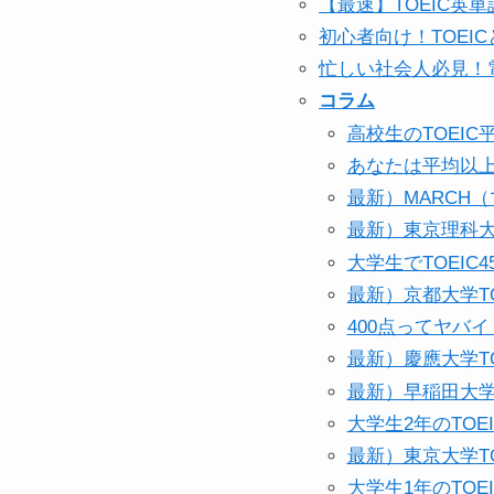
【最速】TOEIC英
初心者向け！TOEI
忙しい社会人必見！電
コラム
高校生のTOEI
あなたは平均以上
最新）MARCH
最新）東京理科大
大学生でTOEI
最新）京都大学T
400点ってヤバ
最新）慶應大学T
最新）早稲田大学
大学生2年のTO
最新）東京大学T
大学生1年のTO